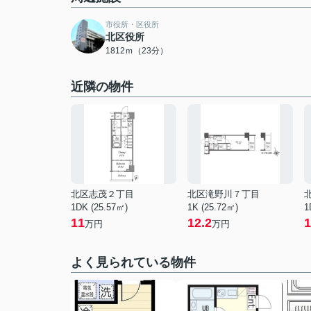
市役所・区役所
北区役所
1812ｍ（23分）
近隣の物件
北区志茂２丁目
北区滝野川７丁目
1DK (25.57㎡)
1K (25.72㎡)
1
11
12.2
1
万円
万円
よく見られている物件