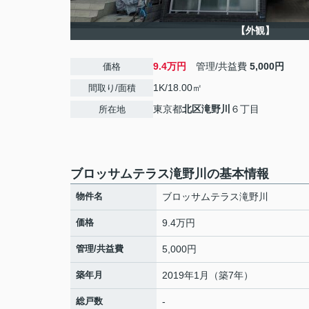
【外観】
9.4万円
管理/共益費
5,000円
価格
1K/18.00㎡
間取り/面積
東京都
北区
滝野川
６丁目
所在地
ブロッサムテラス滝野川の基本情報
物件名
ブロッサムテラス滝野川
価格
9.4万円
管理/共益費
5,000円
築年月
2019年1月（築7年）
総戸数
-