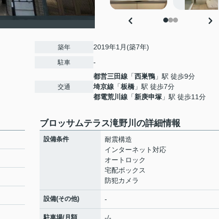
2019年1月(築7年)
築年
-
駐車
都営三田線
「
西巣鴨
」駅 徒歩9分
埼京線
「
板橋
」駅 徒歩7分
交通
都電荒川線
「
新庚申塚
」駅 徒歩11分
ブロッサムテラス滝野川の詳細情報
設備条件
耐震構造
インターネット対応
オートロック
宅配ボックス
防犯カメラ
設備(その他)
-
駐車場/月額
-/-