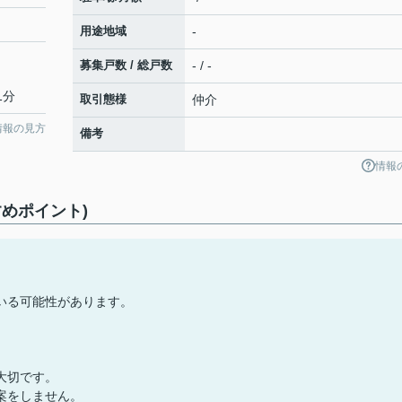
用途地域
-
募集戸数 / 総戸数
- / -
1分
取引態様
仲介
情報の見方
備考
情報
めポイント)
いる可能性があります。
大切です。
案をしません。