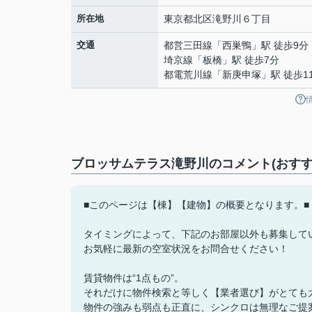
所在地
東京都
北区
滝野川
６丁目
交通
都営三田線
「
西巣鴨
」駅 徒歩9分
埼京線
「
板橋
」駅 徒歩7分
都電荒川線
「
新庚申塚
」駅 徒歩1
ブロッサムテラス滝野川のコメント(おすす
■このページは【棟】【建物】の概要となります。■
タイミングによって、下記のお部屋以外も募集して
お気軽に最新の空室状況をお問合せください！
賃貸物件は“1点もの”。
それだけに物件検索と等しく【業者選び】がとても
物件の強みも弱点も正直に、シンクロは無理なご提