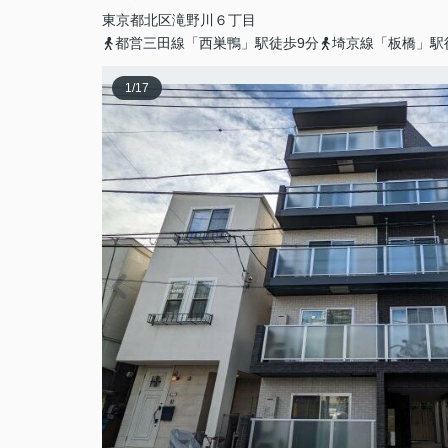
東京都
北区
滝野川
６丁目
都営三田線「西巣鴨」駅徒歩9分
埼京線「板橋」駅
1
/
17