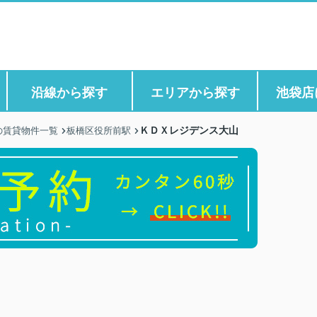
沿線から探す
エリアから探す
池袋店
ＫＤＸレジデンス大山
の賃貸物件一覧
板橋区役所前駅