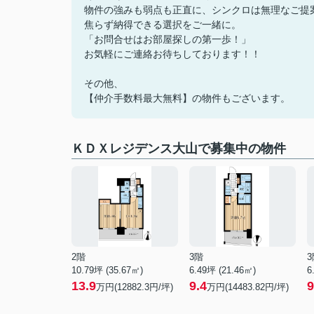
物件の強みも弱点も正直に、シンクロは無理なご提
焦らず納得できる選択をご一緒に。
「お問合せはお部屋探しの第一歩！」
お気軽にご連絡お待ちしております！！
その他、
【仲介手数料最大無料】の物件もございます。
ＫＤＸレジデンス大山で募集中の物件
2階
3階
3
10.79坪 (35.67㎡)
6.49坪 (21.46㎡)
6
13.9
9.4
9
万円(12882.3円/坪)
万円(14483.82円/坪)