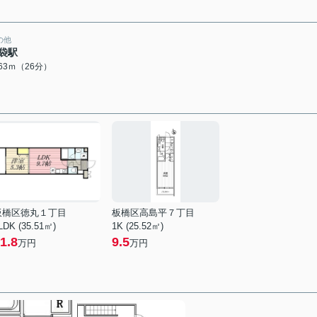
の他
袋駅
063ｍ（26分）
板橋区徳丸１丁目
板橋区高島平７丁目
LDK (35.51㎡)
1K (25.52㎡)
1.8
9.5
万円
万円