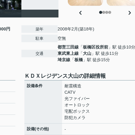
,000円
2008年2月(築18年)
築年
空無
駐車
都営三田線
「
板橋区役所前
」駅 徒歩10
東武東上線
「
大山
」駅 徒歩11分
交通
埼京線
「
板橋
」駅 徒歩15分
ＫＤＸレジデンス大山の詳細情報
設備条件
耐震構造
CATV
光ファイバー
オートロック
宅配ボックス
防犯カメラ
設備(その他)
-