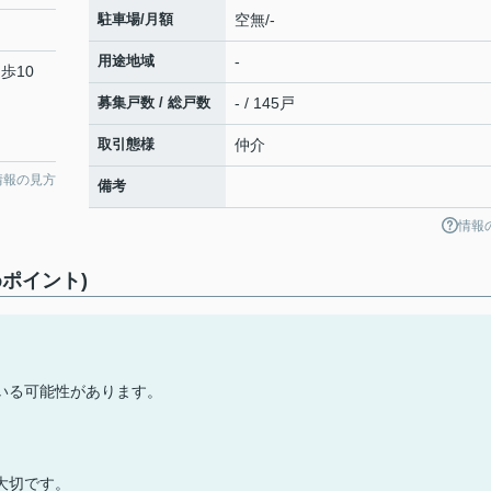
駐車場/月額
空無/-
用途地域
-
歩10
募集戸数 / 総戸数
- / 145戸
取引態様
仲介
情報の見方
備考
情報
ポイント)
いる可能性があります。
大切です。