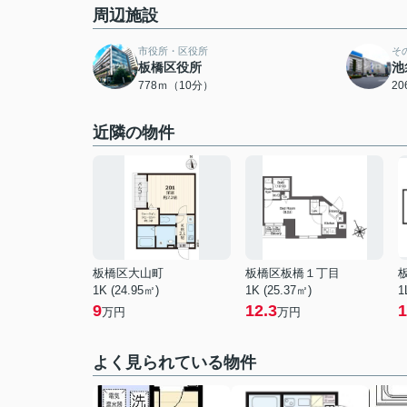
周辺施設
市役所・区役所
そ
板橋区役所
池
778ｍ（10分）
2
近隣の物件
板橋区大山町
板橋区板橋１丁目
1K (24.95㎡)
1K (25.37㎡)
1
9
12.3
1
万円
万円
よく見られている物件