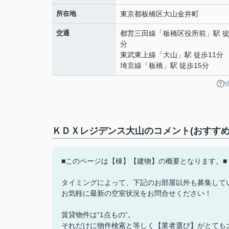
所在地
東京都
板橋区
大山金井町
交通
都営三田線
「
板橋区役所前
」駅 徒
分
東武東上線
「
大山
」駅 徒歩11分
埼京線
「
板橋
」駅 徒歩15分
ＫＤＸレジデンス大山のコメント(おすすめ
■このページは【棟】【建物】の概要となります。■
タイミングによって、下記のお部屋以外も募集して
お気軽に最新の空室状況をお問合せください！
賃貸物件は“1点もの”。
それだけに物件検索と等しく【業者選び】がとても