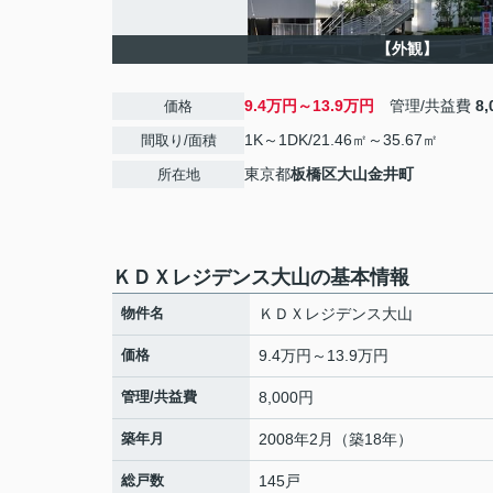
【外観】
9.4万円～13.9万円
管理/共益費
8
価格
1K～1DK/21.46㎡～35.67㎡
間取り/面積
東京都
板橋区
大山金井町
所在地
ＫＤＸレジデンス大山の基本情報
物件名
ＫＤＸレジデンス大山
価格
9.4万円～13.9万円
管理/共益費
8,000円
築年月
2008年2月（築18年）
総戸数
145戸