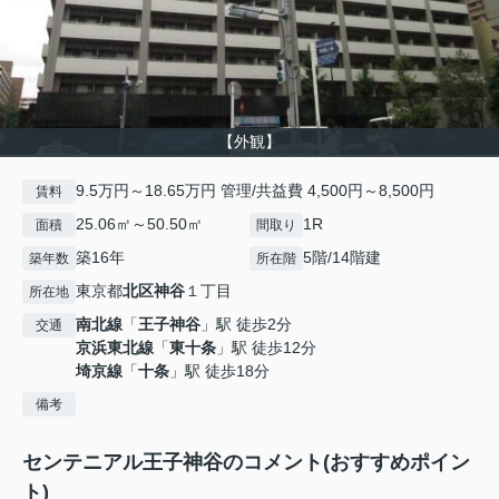
【外観】
9.5万円～18.65万円 管理/共益費 4,500円～8,500円
賃料
25.06㎡～50.50㎡
1R
面積
間取り
築16年
5階/14階建
築年数
所在階
東京都
北区
神谷
１丁目
所在地
南北線
「
王子神谷
」駅 徒歩2分
交通
京浜東北線
「
東十条
」駅 徒歩12分
埼京線
「
十条
」駅 徒歩18分
備考
センテニアル王子神谷のコメント(おすすめポイン
ト)