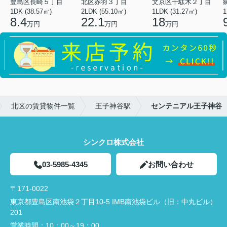
豊島区長崎５丁目
北区赤羽３丁目
文京区千駄木２丁目
1DK (38.57㎡)
2LDK (55.10㎡)
1LDK (31.27㎡)
1
8.4
22.1
18
万円
万円
万円
北区の賃貸物件一覧
王子神谷駅
センテニアル王子神谷
シンクロ株式会社
03-5985-4345
お問い合わせ
〒171-0022
東京都豊島区南池袋２丁目10-5 IMB南池袋ビル（旧：中丸ビル）
201
営業時間：
10：00～19：00