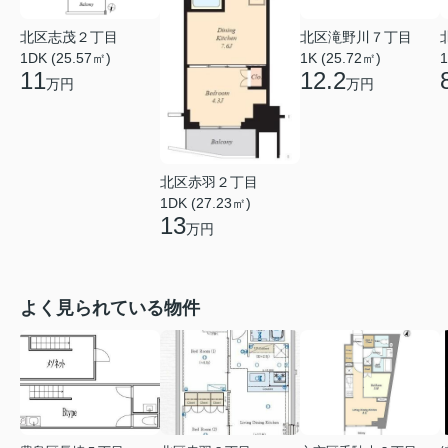
北区志茂２丁目
北区滝野川７丁目
1DK (25.57㎡)
1
1K (25.72㎡)
11
12.2
万円
万円
北区赤羽２丁目
1DK (27.23㎡)
13
万円
よく見られている物件