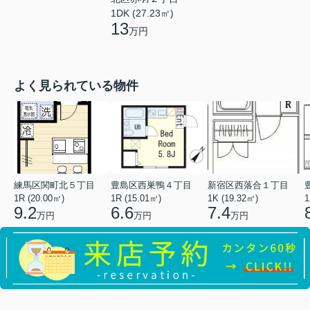
1DK (27.23㎡)
13
万円
よく見られている物件
練馬区関町北５丁目
豊島区西巣鴨４丁目
新宿区西落合１丁目
1R (20.00㎡)
1R (15.01㎡)
1K (19.32㎡)
1
9.2
6.6
7.4
万円
万円
万円