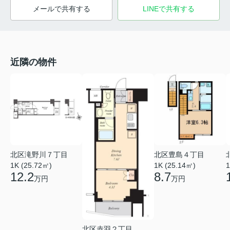
メールで共有する
LINEで共有する
近隣の物件
北区豊島４丁目
北区滝野川７丁目
1K (25.14㎡)
1
1K (25.72㎡)
8.7
12.2
万円
万円
北区赤羽２丁目