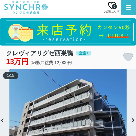
0
お気に入り
クレヴィアリグゼ西巣鴨
空室1
13万円
管理/共益費 12,000円
1
/
15