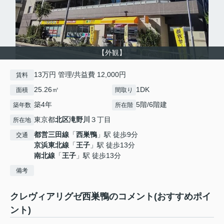
【外観】
13万円 管理/共益費 12,000円
賃料
25.26㎡
1DK
面積
間取り
築4年
5階/6階建
築年数
所在階
東京都
北区
滝野川
３丁目
所在地
都営三田線
「
西巣鴨
」駅 徒歩9分
交通
京浜東北線
「
王子
」駅 徒歩13分
南北線
「
王子
」駅 徒歩13分
備考
クレヴィアリグゼ西巣鴨のコメント(おすすめポイ
ント)