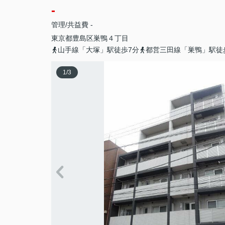
-
管理/共益費 -
東京都
豊島区
巣鴨
４丁目
山手線「大塚」駅徒歩7分
都営三田線「巣鴨」駅徒
1
/
3