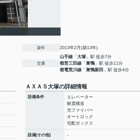
2013年2月(築13年)
築年
山手線
「
大塚
」駅 徒歩7分
都営三田線
「
巣鴨
」駅 徒歩11分
交通
都電荒川線
「
巣鴨新田
」駅 徒歩4分
ＡＸＡＳ大塚の詳細情報
設備条件
エレベーター
耐震構造
光ファイバー
オートロック
宅配ボックス
設備(その他)
-