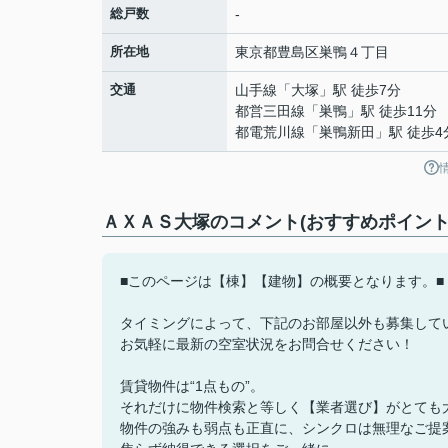
総戸数
-
所在地
東京都
豊島区
巣鴨
４丁目
交通
山手線
「
大塚
」駅 徒歩7分
都営三田線
「
巣鴨
」駅 徒歩11分
都電荒川線
「
巣鴨新田
」駅 徒歩4
ＡＸＡＳ大塚のコメント(おすすめポイント
■このページは【棟】【建物】の概要となります。■
タイミングによって、下記のお部屋以外も募集して
お気軽に最新の空室状況をお問合せください！
賃貸物件は“1点もの”。
それだけに物件検索と等しく【業者選び】がとても
物件の強みも弱点も正直に、シンクロは無理なご提