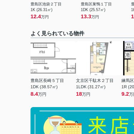
豊島区池袋２丁目
豊島区巣鴨１丁目
1K (26.31㎡)
1DK (25.57㎡)
1
12.4
13.3
1
万円
万円
よく見られている物件
豊島区長崎５丁目
文京区千駄木２丁目
練馬区
1DK (38.57㎡)
1LDK (31.27㎡)
1R (2
8.4
18
9.2
万円
万円
万