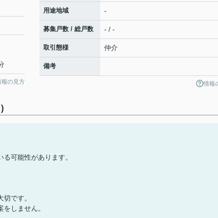
用途地域
-
募集戸数 / 総戸数
- / -
取引態様
仲介
分
備考
情報の見方
情報
)
いる可能性があります。
大切です。
案をしません。