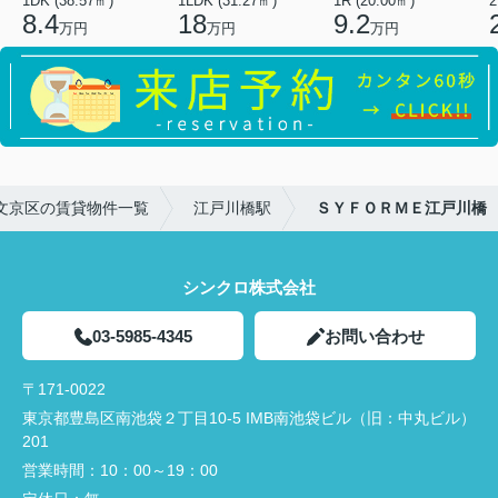
1DK (38.57㎡)
1LDK (31.27㎡)
1R (20.00㎡)
2
8.4
18
9.2
万円
万円
万円
文京区の賃貸物件一覧
江戸川橋駅
ＳＹＦＯＲＭＥ江戸川橋
シンクロ株式会社
03-5985-4345
お問い合わせ
〒171-0022
東京都豊島区南池袋２丁目10-5 IMB南池袋ビル（旧：中丸ビル）
201
営業時間：
10：00～19：00