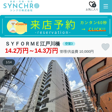
0
お気に入り
ＳＹＦＯＲＭＥ江戸川橋
空室3
14.2万円～14.3万円
管理/共益費 10,000円
1
/
14