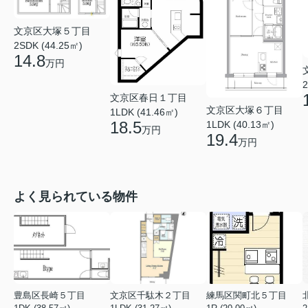
文京区大塚５丁目
2SDK (44.25㎡)
14.8
万円
2
文京区春日１丁目
文京区大塚６丁目
1LDK (41.46㎡)
18.5
1LDK (40.13㎡)
万円
19.4
万円
よく見られている物件
豊島区長崎５丁目
文京区千駄木２丁目
練馬区関町北５丁目