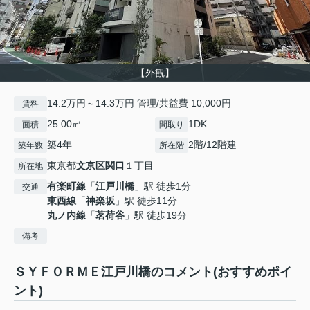
【外観】
14.2万円～14.3万円 管理/共益費 10,000円
賃料
25.00㎡
1DK
面積
間取り
築4年
2階/12階建
築年数
所在階
東京都
文京区
関口
１丁目
所在地
有楽町線
「
江戸川橋
」駅 徒歩1分
交通
東西線
「
神楽坂
」駅 徒歩11分
丸ノ内線
「
茗荷谷
」駅 徒歩19分
備考
ＳＹＦＯＲＭＥ江戸川橋のコメント(おすすめポイ
ント)