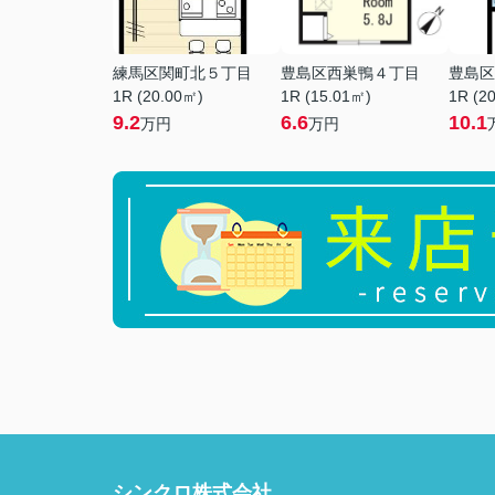
練馬区関町北５丁目
豊島区西巣鴨４丁目
豊島区
1R (20.00㎡)
1R (15.01㎡)
1R (2
9.2
6.6
10.1
万円
万円
シンクロ株式会社