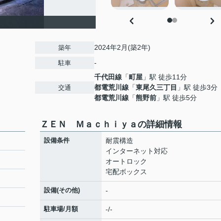
2024年2月(築2年)
築年
-
駐車
千代田線
「
町屋
」駅 徒歩11分
都電荒川線
「
東尾久三丁目
」駅 徒歩3分
交通
都電荒川線
「
熊野前
」駅 徒歩5分
ＺＥＮ Ｍａｃｈｉｙａの詳細情報
設備条件
耐震構造
インターネット対応
オートロック
宅配ボックス
設備(その他)
-
駐車場/月額
-/-