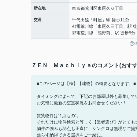
所在地
東京都
荒川区
東尾久
６丁目
交通
千代田線
「
町屋
」駅 徒歩11分
都電荒川線
「
東尾久三丁目
」駅 
都電荒川線
「
熊野前
」駅 徒歩5分
ＺＥＮ Ｍａｃｈｉｙａのコメント(おすす
■このページは【棟】【建物】の概要となります。■
タイミングによって、下記のお部屋以外も募集して
お気軽に最新の空室状況をお問合せください！
賃貸物件は“1点もの”。
それだけに物件検索と等しく【業者選び】がとても
物件の強みも弱点も正直に、シンクロは無理なご提
焦らず納得できる選択をご一緒に。