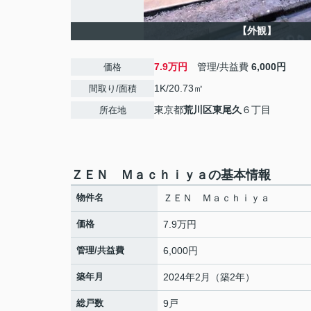
【外観】
7.9万円
管理/共益費
6,000円
価格
1K/20.73㎡
間取り/面積
東京都
荒川区
東尾久
６丁目
所在地
ＺＥＮ Ｍａｃｈｉｙａの基本情報
物件名
ＺＥＮ Ｍａｃｈｉｙａ
価格
7.9万円
管理/共益費
6,000円
築年月
2024年2月（築2年）
総戸数
9戸