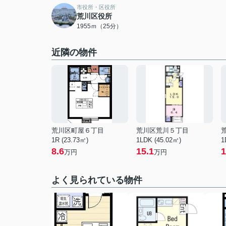
市役所・区役所
荒川区役所
1955ｍ（25分）
近隣の物件
荒川区町屋６丁目
荒川区荒川５丁目
1R (23.73㎡)
1LDK (45.02㎡)
1
8.6
15.1
1
万円
万円
よく見られている物件