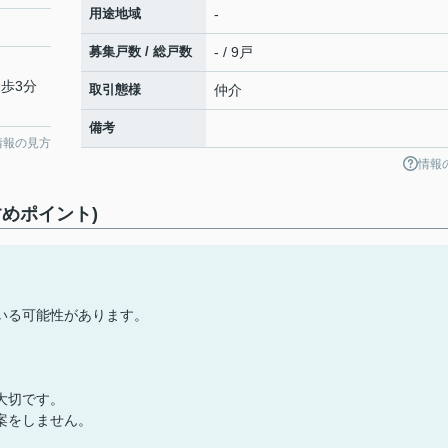
用途地域
-
募集戸数 / 総戸数
- / 9戸
徒歩3分
取引態様
仲介
備考
情報の見方
情報
めポイント)
いる可能性があります。
大切です。
案をしません。